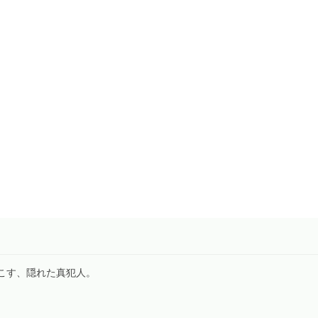
になる！ 腸活は、万病対策のカギ。
的腸活のススメ。
も密な関係。
起こす、隠れた真犯人。