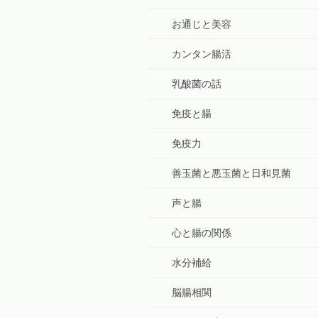
お通じと美容
カンタン腸活
乳酸菌の話
免疫と腸
免疫力
善玉菌と悪玉菌と日和見菌
声と腸
心と腸の関係
水分補給
脳腸相関